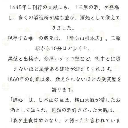
1645年に刊行の文献にも、「三原の酒」が登場
し、多くの酒造所が建ち並び、酒処として栄えて
きました。
現存する唯一の蔵元は、『酔心山根本店』。三原
駅から10分ほど歩くと、
黒壁と出格子、分厚いナマコ壁など、街中とは思
えないほど風情ある建物が迎えてくれます。
1860年の創業以来、数えきれないほどの受賞歴を
誇ります。
「醉心」は、日本画の巨匠、横山大観が愛したお
酒として知られ、無類の酒好きだった大観は、
「我が主食は酔心なり」と語ったと言われていま